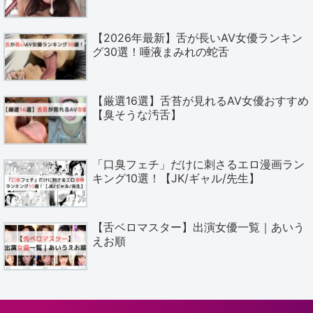
【2026年最新】舌が長いAV女優ランキン
グ30選！唾液まみれの蛇舌
【厳選16選】舌苔が見れるAV女優おすすめ
【臭そうな汚舌】
「口臭フェチ」だけに刺さるエロ漫画ラン
キング10選！【JK/ギャル/先生】
【舌ベロマスター】出演女優一覧｜あいう
えお順