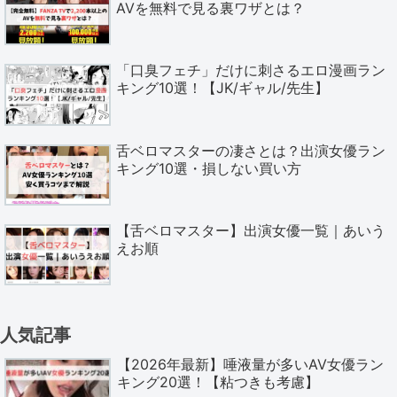
AVを無料で見る裏ワザとは？
「口臭フェチ」だけに刺さるエロ漫画ラン
キング10選！【JK/ギャル/先生】
舌ベロマスターの凄さとは？出演女優ラン
キング10選・損しない買い方
【舌ベロマスター】出演女優一覧｜あいう
えお順
人気記事
【2026年最新】唾液量が多いAV女優ラン
キング20選！【粘つきも考慮】